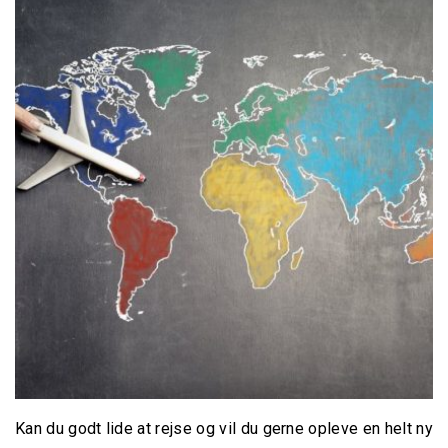
Kenya
Rejser til Kenya
Safari Kenya
Sydafrika
Rejser til Sydafrika
Safari Sydafrika
Tanzania
Rejser til Tanzania
Kan du godt lide at rejse og vil du gerne opleve en helt ny