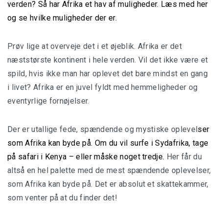
verden? Så har Afrika et hav af muligheder. Læs med her
Safari Tanzania
og se hvilke muligheder der er.
Prøv lige at overveje det i et øjeblik. Afrika er det
næststørste kontinent i hele verden. Vil det ikke være et
Planlæg din rejse
spild, hvis ikke man har oplevet det bare mindst en gang
i livet? Afrika er en juvel fyldt med hemmeligheder og
Pakkeliste
eventyrlige fornøjelser.
Der er utallige fede, spændende og mystiske oplevel
ser
Hvad er safari?
som Afrika kan byde på. Om du vil surfe i Sydafrika, tage
på safari i Kenya – eller måske noget tredje.
Her får du
Hvorfor tage på safari?
altså en hel palette med de mest spændende oplevelser,
som Afrika kan byde på. Det er absolut et skattekammer,
Safarityper
som venter på at du finder det!
Luksus safari