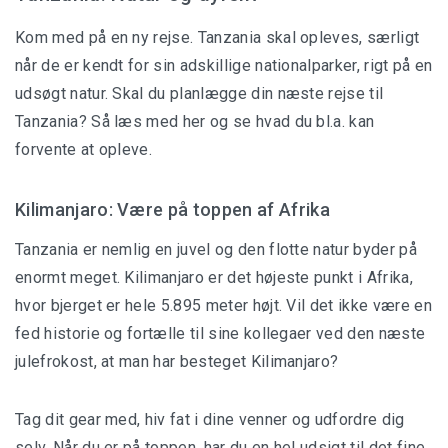
Kom med på en ny rejse. Tanzania skal opleves, særligt
når de er kendt for sin adskillige nationalparker, rigt på en
Kenya
udsøgt natur. Skal du planlægge din næste rejse til
Tanzania? Så læs med her og se hvad du bl.a. kan
Rejser til Kenya
forvente at opleve.
Safari Kenya
Kilimanjaro: Være på toppen af Afrika
Sydafrika
Tanzania er nemlig en juvel og den flotte natur byder på
Rejser til Sydafrika
enormt meget. Kilimanjaro er det højeste punkt i Afrika,
hvor bjerget er hele 5.895 meter højt. Vil det ikke være en
Safari Sydafrika
fed historie og fortælle til sine kollegaer ved den næste
julefrokost, at man har besteget Kilimanjaro?
Tanzania
Tag dit gear med, hiv fat i dine venner og udfordre dig
Rejser til Tanzania
selv. Når du er på toppen, har du en hel udsigt til det fine