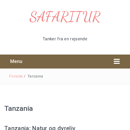
SAFARITUR
Tanker fra en rejsende
Menu
Forside
/
Tanzania
Tanzania
Tøj til safari
Safari udstyr
Tanzania: Natur og dyreliv