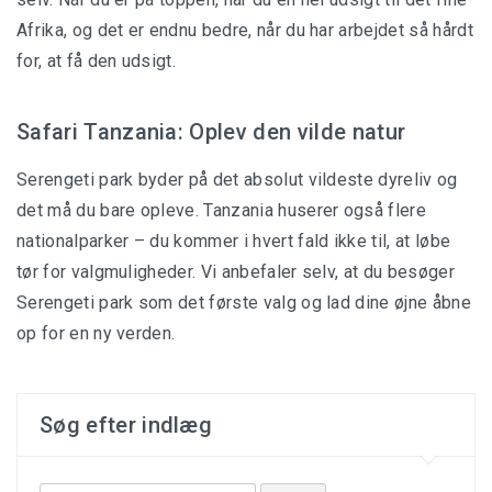
Safari Tanzania
Afrika, og det er endnu bedre, når du har arbejdet så hårdt
for, at få den udsigt.
Safari Tanzania: Oplev den vilde natur
Planlæg din rejse
Serengeti park byder på det absolut vildeste dyreliv og
Pakkeliste
det må du bare opleve. Tanzania huserer også flere
nationalparker – du kommer i hvert fald ikke til, at løbe
tør for valgmuligheder. Vi anbefaler selv, at du besøger
Serengeti park som det første valg og lad dine øjne åbne
Hvad er safari?
op for en ny verden.
Hvorfor tage på safari?
Safarityper
Søg efter indlæg
Luksus safari