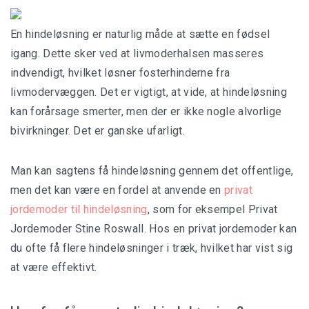
En hindeløsning er naturlig måde at sætte en fødsel
igang. Dette sker ved at livmoderhalsen masseres
Kenya
indvendigt, hvilket løsner fosterhinderne fra
Rejser til Kenya
livmodervæggen. Det er vigtigt, at vide, at hindeløsning
kan forårsage smerter, men der er ikke nogle alvorlige
Safari Kenya
bivirkninger. Det er ganske ufarligt.
Sydafrika
Man kan sagtens få hindeløsning gennem det offentlige,
men det kan være en fordel at anvende en
privat
Rejser til Sydafrika
jordemoder til hindeløsning
, som for eksempel Privat
Safari Sydafrika
Jordemoder Stine Roswall. Hos en privat jordemoder kan
du ofte få flere hindeløsninger i træk, hvilket har vist sig
Tanzania
at være effektivt.
Rejser til Tanzania