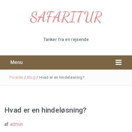
SAFARITUR
Tanker fra en rejsende
Menu
Forside
/
Blog
/
Hvad er en hindeløsning?
Hvad er en hindeløsning?
Tøj til safari
af
admin
Safari udstyr