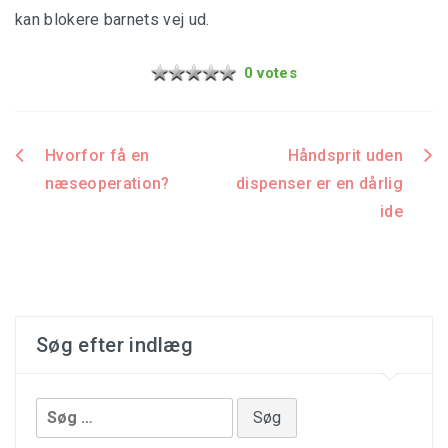
kan blokere barnets vej ud.
0 votes
Hvorfor få en
Håndsprit uden
Indlægsnavigation
næseoperation?
dispenser er en dårlig
ide
Søg efter indlæg
Søg
efter: