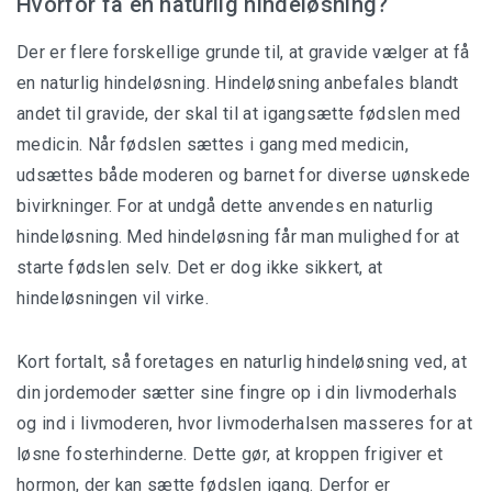
Hvorfor få en naturlig hindeløsning?
Safari Tanzania
Der er flere forskellige grunde til, at gravide vælger at få
en naturlig hindeløsning. Hindeløsning anbefales blandt
andet til gravide, der skal til at igangsætte fødslen med
Planlæg din rejse
medicin. Når fødslen sættes i gang med medicin,
udsættes både moderen og barnet for diverse uønskede
Pakkeliste
bivirkninger. For at undgå dette anvendes en naturlig
hindeløsning. Med hindeløsning får man mulighed for at
starte fødslen selv. Det er dog ikke sikkert, at
hindeløsningen vil virke.
Hvad er safari?
Kort fortalt, så foretages en naturlig hindeløsning ved, at
Hvorfor tage på safari?
din jordemoder sætter sine fingre op i din livmoderhals
Safarityper
og ind i livmoderen, hvor livmoderhalsen masseres for at
løsne fosterhinderne. Dette gør, at kroppen frigiver et
Luksus safari
hormon, der kan sætte fødslen igang. Derfor er