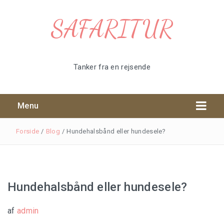
SAFARITUR
Tanker fra en rejsende
Menu
Forside
/
Blog
/
Hundehalsbånd eller hundesele?
Hundehalsbånd eller hundesele?
Tøj til safari
af
admin
Safari udstyr