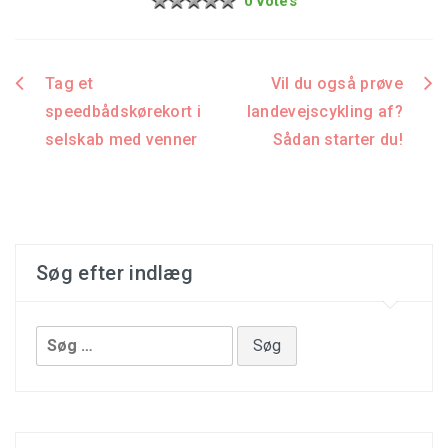
0 votes
Tag et
Vil du også prøve
Indlægsnavigation
speedbådskørekort i
landevejscykling af?
selskab med venner
Sådan starter du!
Søg efter indlæg
Søg
efter: