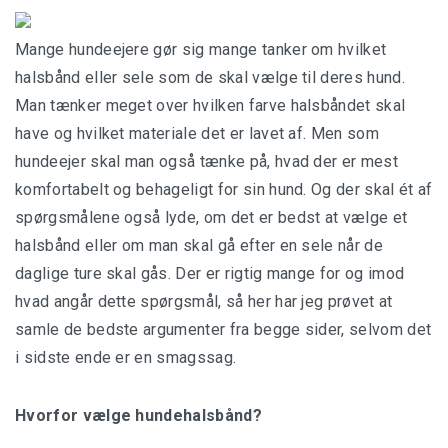
Mange hundeejere gør sig mange tanker om hvilket
halsbånd eller sele som de skal vælge til deres hund.
Kenya
Man tænker meget over hvilken farve halsbåndet skal
Rejser til Kenya
have og hvilket materiale det er lavet af. Men som
hundeejer skal man også tænke på, hvad der er mest
Safari Kenya
komfortabelt og behageligt for sin hund. Og der skal ét af
spørgsmålene også lyde, om det er bedst at vælge et
Sydafrika
halsbånd eller om man skal gå efter en sele når de
daglige ture skal gås. Der er rigtig mange for og imod
Rejser til Sydafrika
hvad angår dette spørgsmål, så her har jeg prøvet at
Safari Sydafrika
samle de bedste argumenter fra begge sider, selvom det
i sidste ende er en smagssag.
Tanzania
Hvorfor vælge hundehalsbånd?
Rejser til Tanzania