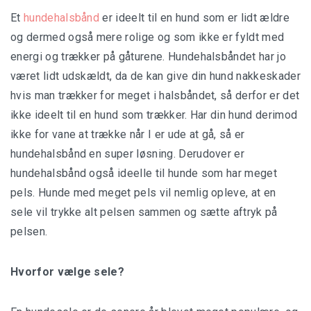
Safari Tanzania
Et
hundehalsbånd
er ideelt til en hund som er lidt ældre
og dermed også mere rolige og som ikke er fyldt med
energi og trækker på gåturene. Hundehalsbåndet har jo
været lidt udskældt, da de kan give din hund nakkeskader
Planlæg din rejse
hvis man trækker for meget i halsbåndet, så derfor er det
ikke ideelt til en hund som trækker. Har din hund derimod
Pakkeliste
ikke for vane at trække når I er ude at gå, så er
hundehalsbånd en super løsning. Derudover er
hundehalsbånd også ideelle til hunde som har meget
pels. Hunde med meget pels vil nemlig opleve, at en
Hvad er safari?
sele vil trykke alt pelsen sammen og sætte aftryk på
pelsen.
Hvorfor tage på safari?
Safarityper
Hvorfor vælge sele?
Luksus safari